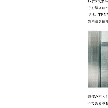
1kgの枝葉
心を解き放
です。TEN
然精油を使
茶道の祖と
つである楊