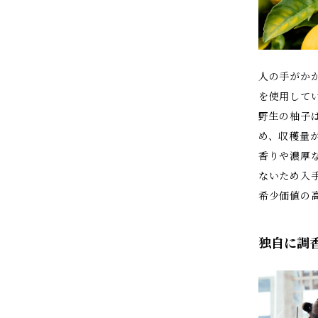
人の手がか
を使用して
野生の柚子
め、収穫量
香りや濃厚
ないため入
希少価値の
独自に調香