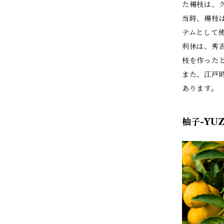
た楊枝は、
当時、楊枝
テムとして
利休は、秀
枝を作った
また、江戸
あります。
柚子-YU