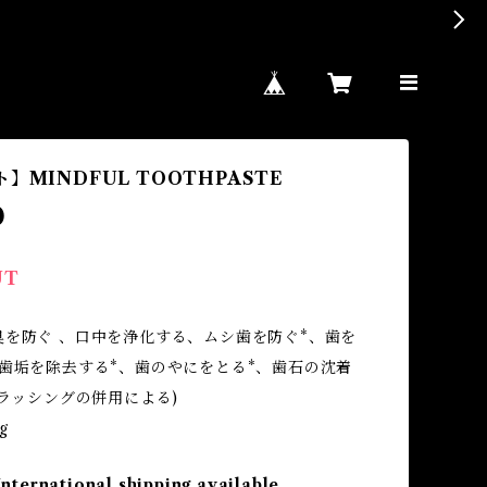
】MINDFUL TOOTHPASTE
0
UT
臭を防ぐ 、口中を浄化する、ムシ歯を防ぐ*、歯を
、歯垢を除去する*、歯のやにをとる*、歯石の沈着
ブラッシングの併用による)
g
International shipping available