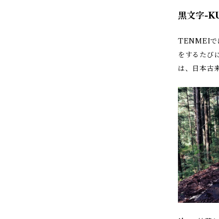
黒文字-K
TENMEI
をするたび
は、日本古