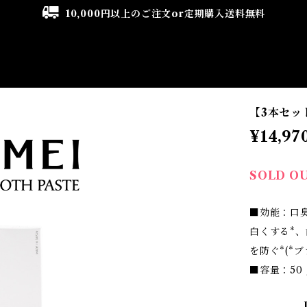
10,000円以上のご注文or定期購入送料無料
【3本セット
¥14,97
SOLD O
■効能：口
白くする*
を防ぐ*(*
■容量：50 